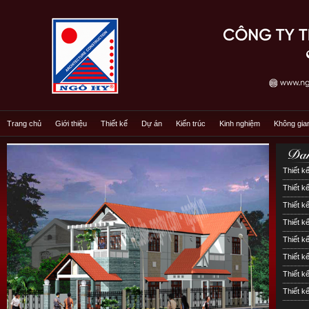
Trang chủ
Giới thiệu
Thiết kế
Dự án
Kiến trúc
Kinh nghiệm
Không gia
Thiết kế
Thiết kế
Thiết kế
Thiết k
Thiết k
Thiết 
Thiết k
Thiết k