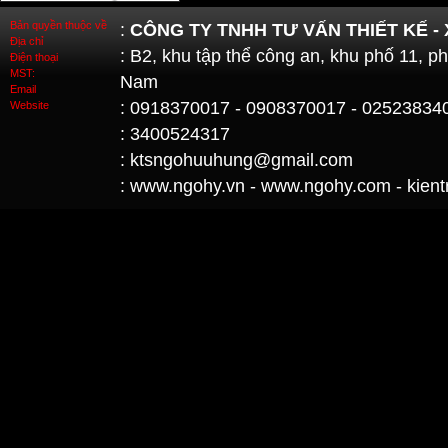
Bản quyền thuộc về
:
CÔNG TY TNHH TƯ VẤN THIẾT KẾ -
Địa chỉ
: B2, khu tập thể công an, khu phố 11, 
Điện thoại
MST:
Nam
Email
: 0918370017 - 0908370017 - 02523834
Website
: 3400524317
: ktsngohuuhung@gmail.com
: www.ngohy.vn - www.ngohy.com - kient