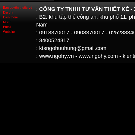
Bản quyền thuộc về
:
CÔNG TY TNHH TƯ VẤN THIẾT KẾ -
Địa chỉ
: B2, khu tập thể công an, khu phố 11, 
Điện thoại
MST:
Nam
Email
: 0918370017 - 0908370017 - 02523834
Website
: 3400524317
: ktsngohuuhung@gmail.com
: www.ngohy.vn - www.ngohy.com - kient