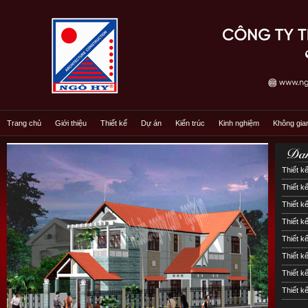
Trang chủ
Giới thiệu
Thiết kế
Dự án
Kiến trúc
Kinh nghiệm
Không gia
Thiết kế
Thiết kế
Thiết kế
Thiết k
Thiết k
Thiết 
Thiết k
Thiết k