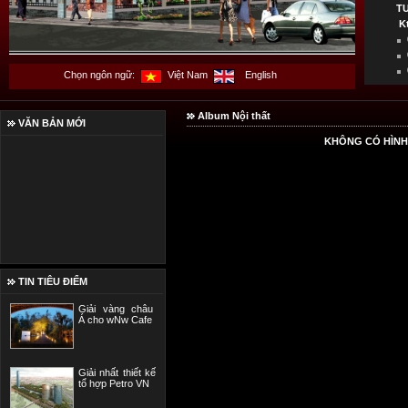
T
K
Chọn ngôn ngữ:
Việt Nam
English
Album Nội thất
VĂN BẢN MỚI
KHÔNG CÓ HÌNH
TIN TIÊU ĐIỂM
Giải vàng châu
Á cho wNw Cafe
Giải nhất thiết kế
tổ hợp Petro VN