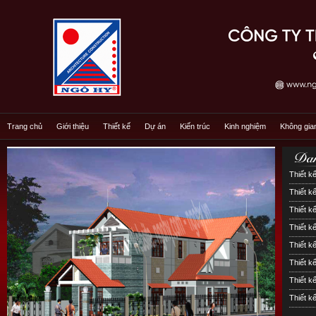
Trang chủ
Giới thiệu
Thiết kế
Dự án
Kiến trúc
Kinh nghiệm
Không gia
Thiết kế
Thiết kế
Thiết kế
Thiết k
Thiết k
Thiết 
Thiết k
Thiết k