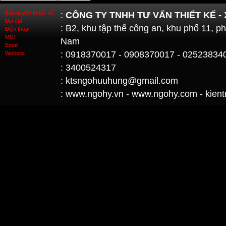
Bản quyền thuộc về
:
CÔNG TY TNHH TƯ VẤN THIẾT KẾ -
Địa chỉ
: B2, khu tập thể công an, khu phố 11, 
Điện thoại
MST:
Nam
Email
: 0918370017 - 0908370017 - 02523834
Website
: 3400524317
: ktsngohuuhung@gmail.com
: www.ngohy.vn - www.ngohy.com - kient