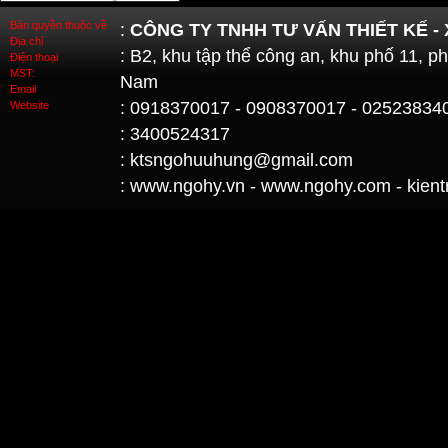
Bản quyền thuộc về
:
CÔNG TY TNHH TƯ VẤN THIẾT KẾ -
Địa chỉ
: B2, khu tập thể công an, khu phố 11, 
Điện thoại
MST:
Nam
Email
: 0918370017 - 0908370017 - 02523834
Website
: 3400524317
: ktsngohuuhung@gmail.com
: www.ngohy.vn - www.ngohy.com - kient