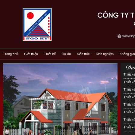
Trang chủ
Giới thiệu
Thiết kế
Dự án
Kiến trúc
Kinh nghiệm
Không gia
Thiết kế
Thiết kế
Thiết kế
Thiết k
Thiết k
Thiết 
Thiết k
Thiết k