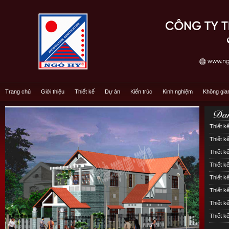
Trang chủ
Giới thiệu
Thiết kế
Dự án
Kiến trúc
Kinh nghiệm
Không gia
Thiết kế
Thiết kế
Thiết kế
Thiết k
Thiết k
Thiết 
Thiết k
Thiết k