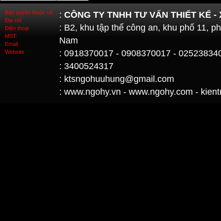
Bản quyền thuộc về
:
CÔNG TY TNHH TƯ VẤN THIẾT KẾ -
Địa chỉ
: B2, khu tập thể công an, khu phố 11, 
Điện thoại
MST:
Nam
Email
: 0918370017 - 0908370017 - 02523834
Website
: 3400524317
: ktsngohuuhung@gmail.com
: www.ngohy.vn - www.ngohy.com - kient