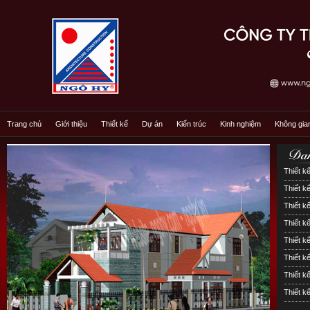
Trang chủ
Giới thiệu
Thiết kế
Dự án
Kiến trúc
Kinh nghiệm
Không gia
Thiết kế
Thiết kế
Thiết kế
Thiết k
Thiết k
Thiết 
Thiết k
Thiết k