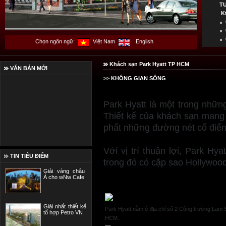
T
K
Chọn ngôn ngữ:
Việt Nam
English
Khách sạn Park Hyatt TP HCM
VĂN BẢN MỚI
>> KHÔNG GIAN SỐNG
Park Hyatt là một trong nhữ
Thiết kế của khách sạn mang
phất những đường nét cổ điển t
Với vị trí thuận lợi, Park Hya
TIN TIÊU ĐIỂM
trong đó có cặp sao Hollywood,
Giải vàng châu
Á cho wNw Cafe
Giải nhất thiết kế
Park Hyatt nằm ở địa chỉ số 2 Công trường Lam 
tổ hợp Petro VN
HCM.