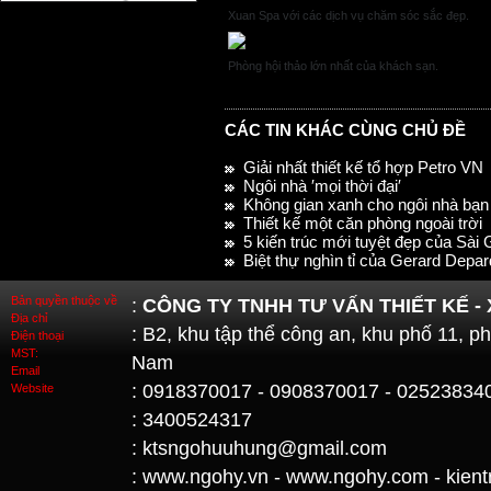
Xuan Spa với các dịch vụ chăm sóc sắc đẹp.
Phòng hội thảo lớn nhất của khách sạn.
CÁC TIN KHÁC CÙNG CHỦ ĐỀ
Giải nhất thiết kế tổ hợp Petro VN
Ngôi nhà ′mọi thời đại′
Không gian xanh cho ngôi nhà bạn
Thiết kế một căn phòng ngoài trời
5 kiến trúc mới tuyệt đẹp của Sài
Biệt thự nghìn tỉ của Gerard Depar
Bản quyền thuộc về
:
CÔNG TY TNHH TƯ VẤN THIẾT KẾ -
Địa chỉ
: B2, khu tập thể công an, khu phố 11, 
Điện thoại
MST:
Nam
Email
: 0918370017 - 0908370017 - 02523834
Website
: 3400524317
: ktsngohuuhung@gmail.com
: www.ngohy.vn - www.ngohy.com - kient