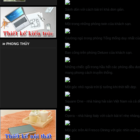
Sảnh đón với cách bài trí khá đơn giản.
Một trong những phòng twin của khách sạn.
Giường ngủ trong phòng Tổng thống duy nhất củ
PHONG THỦY
Ban công trên phòng Deluxe của khách sạn.
Những chiếc gối trong hầu hết các phòng đều đượ
mang phong cách truyền thống.
Một góc nhỏ ngoài trời lý tưởng khi thời tiết đẹp.
Square One - nhà hàng hải sản Việt Nam và cả 
Opera - nhà hàng Italy với cách bài trí nhẹ nhàng
Một góc trên Al Fresco Dining với góc nhìn xuống